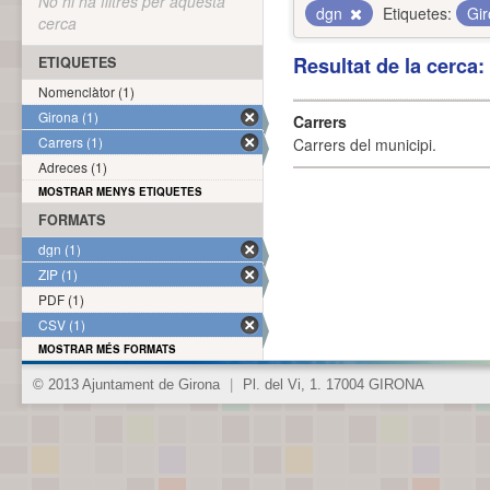
No hi ha filtres per aquesta
dgn
Etiquetes:
Gi
cerca
Resultat de la cerca
ETIQUETES
Nomenclàtor (1)
Girona (1)
Carrers
Carrers (1)
Carrers del municipi.
Adreces (1)
MOSTRAR MENYS ETIQUETES
FORMATS
dgn (1)
ZIP (1)
PDF (1)
CSV (1)
MOSTRAR MÉS FORMATS
© 2013 Ajuntament de Girona
|
Pl. del Vi, 1. 17004 GIRONA