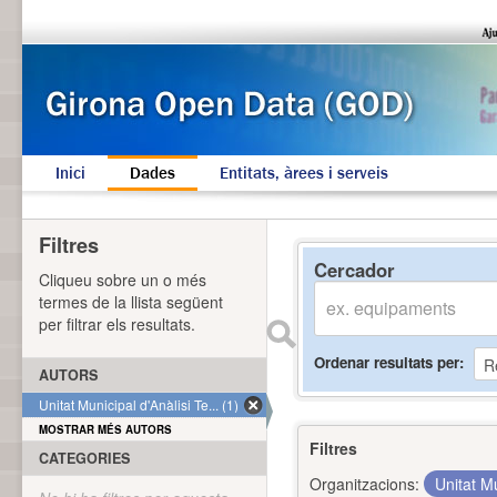
Inici
Dades
Entitats, àrees i serveis
Filtres
Cercador
Cliqueu sobre un o més
termes de la llista següent
per filtrar els resultats.
Ordenar resultats per
AUTORS
Unitat Municipal d'Anàlisi Te... (1)
MOSTRAR MÉS AUTORS
Filtres
CATEGORIES
Organitzacions:
Unitat Mu