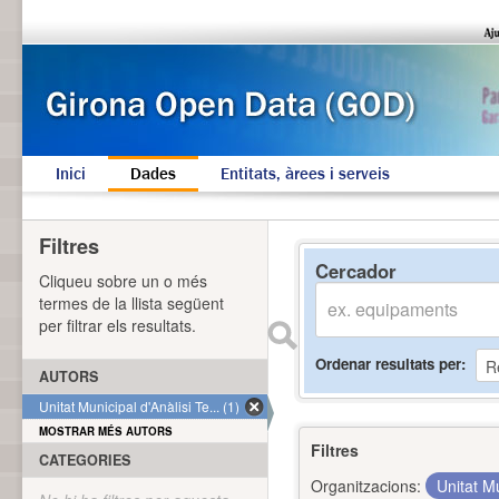
Inici
Dades
Entitats, àrees i serveis
Filtres
Cercador
Cliqueu sobre un o més
termes de la llista següent
per filtrar els resultats.
Ordenar resultats per
AUTORS
Unitat Municipal d'Anàlisi Te... (1)
MOSTRAR MÉS AUTORS
Filtres
CATEGORIES
Organitzacions:
Unitat Mu