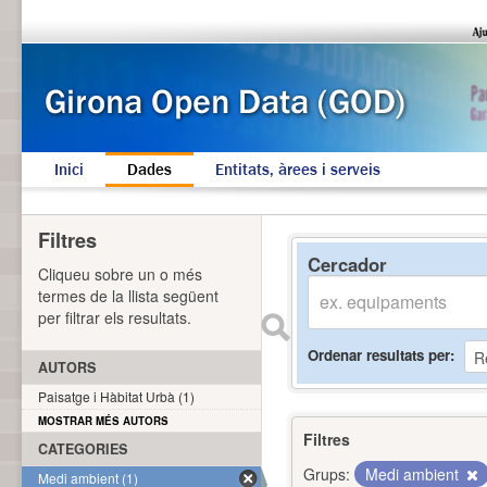
Inici
Dades
Entitats, àrees i serveis
Filtres
Cercador
Cliqueu sobre un o més
termes de la llista següent
per filtrar els resultats.
Ordenar resultats per
AUTORS
Paisatge i Hàbitat Urbà (1)
MOSTRAR MÉS AUTORS
Filtres
CATEGORIES
Grups:
Medi ambient
Medi ambient (1)