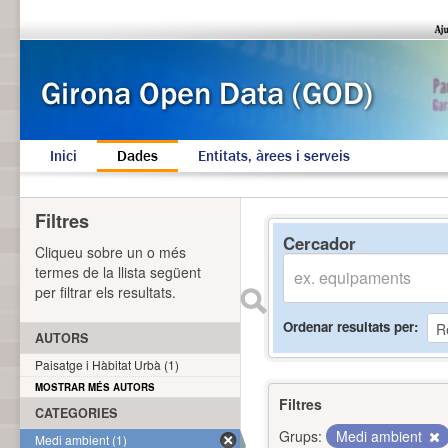
Inici
Dades
Entitats, àrees i serveis
Filtres
Cercador
Cliqueu sobre un o més
termes de la llista següent
per filtrar els resultats.
Ordenar resultats per
AUTORS
Paisatge i Hàbitat Urbà (1)
MOSTRAR MÉS AUTORS
Filtres
CATEGORIES
Grups:
Medi ambient
Medi ambient (1)