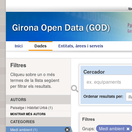
Inici
Dades
Entitats, àrees i serveis
Filtres
Cercador
Cliqueu sobre un o més
termes de la llista següent
per filtrar els resultats.
Ordenar resultats per
AUTORS
Paisatge i Hàbitat Urbà (1)
MOSTRAR MÉS AUTORS
Filtres
CATEGORIES
Grups:
Medi ambient
Medi ambient (1)