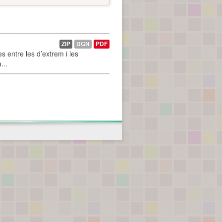
ZIP
DGN
PDF
 entre les d’extrem i les
...