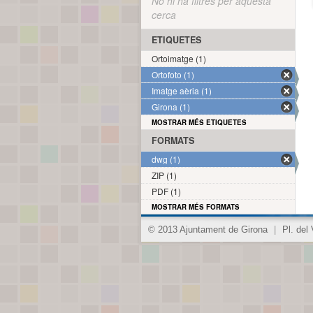
No hi ha filtres per aquesta
cerca
ETIQUETES
Ortoimatge (1)
Ortofoto (1)
Imatge aèria (1)
Girona (1)
MOSTRAR MÉS ETIQUETES
FORMATS
dwg (1)
ZIP (1)
PDF (1)
MOSTRAR MÉS FORMATS
© 2013 Ajuntament de Girona
|
Pl. del