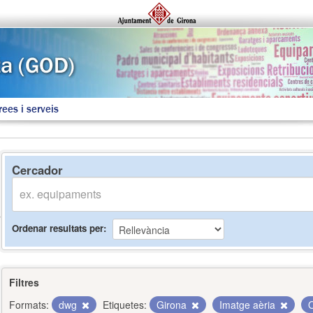
rees i serveis
Cercador
Ordenar resultats per
Filtres
Formats:
dwg
Etiquetes:
Girona
Imatge aèria
O