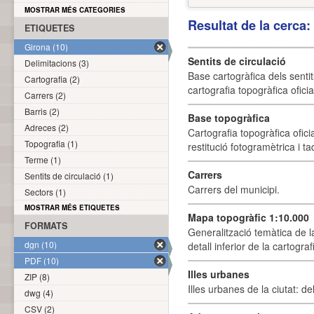
MOSTRAR MÉS CATEGORIES
Resultat de la cerca
ETIQUETES
Girona (10)
Sentits de circulació
Delimitacions (3)
Base cartogràfica dels sentit
Cartografia (2)
cartografia topogràfica ofici
Carrers (2)
Barris (2)
Base topogràfica
Adreces (2)
Cartografia topogràfica ofic
Topografia (1)
restitució fotogramètrica i ta
Terme (1)
Carrers
Sentits de circulació (1)
Carrers del municipi.
Sectors (1)
MOSTRAR MÉS ETIQUETES
Mapa topogràfic 1:10.000
FORMATS
Generalització temàtica de l
dgn (10)
detall inferior de la cartogra
PDF (10)
Illes urbanes
ZIP (8)
Illes urbanes de la ciutat: de
dwg (4)
CSV (2)