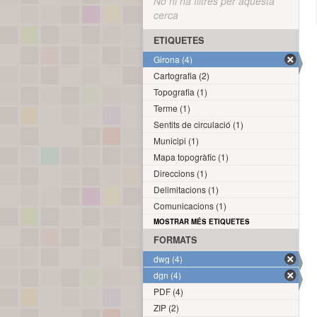
No hi ha filtres per aquesta
cerca
ETIQUETES
Girona (4)
Cartografia (2)
Topografia (1)
Terme (1)
Sentits de circulació (1)
Municipi (1)
Mapa topogràfic (1)
Direccions (1)
Delimitacions (1)
Comunicacions (1)
MOSTRAR MÉS ETIQUETES
FORMATS
dwg (4)
dgn (4)
PDF (4)
ZIP (2)