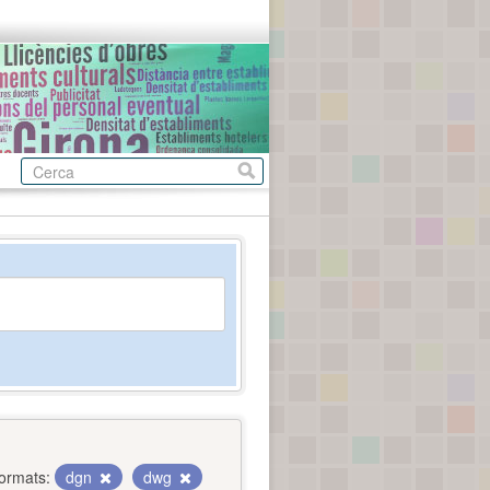
ormats:
dgn
dwg