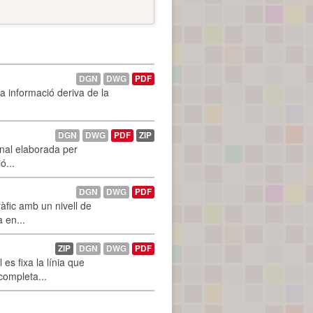
DGN
DWG
PDF
La informació deriva de la
DGN
DWG
PDF
ZIP
onal elaborada per
ó...
DGN
DWG
PDF
àfic amb un nivell de
a en...
ZIP
DGN
DWG
PDF
es fixa la línia que
 completa...