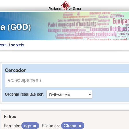
rees i serveis
Cercador
Ordenar resultats per
Filtres
Formats:
dgn
Etiquetes:
Girona