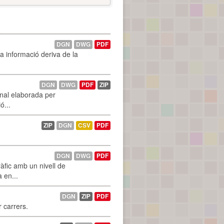
DGN
DWG
PDF
La informació deriva de la
DGN
DWG
PDF
ZIP
onal elaborada per
ó...
ZIP
DGN
CSV
PDF
DGN
DWG
PDF
àfic amb un nivell de
a en...
DGN
ZIP
PDF
r carrers.