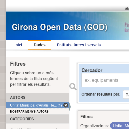
Inici
Dades
Entitats, àrees i serveis
Filtres
Cercador
Cliqueu sobre un o més
termes de la llista següent
per filtrar els resultats.
Ordenar resultats per
AUTORS
Unitat Municipal d'Anàlisi Te... (1)
MOSTRAR MENYS AUTORS
Filtres
CATEGORIES
Organitzacions:
Unitat Mu