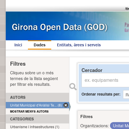
Inici
Dades
Entitats, àrees i serveis
Filtres
Cercador
Cliqueu sobre un o més
termes de la llista següent
per filtrar els resultats.
Ordenar resultats per
AUTORS
Unitat Municipal d'Anàlisi Te... (8)
MOSTRAR MENYS AUTORS
Filtres
CATEGORIES
Organitzacions:
Unitat Mu
Urbanisme i infraestructures (1)