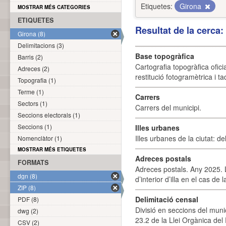
Etiquetes:
Girona
MOSTRAR MÉS CATEGORIES
ETIQUETES
Resultat de la cerca
Girona (8)
Delimitacions (3)
Base topogràfica
Barris (2)
Cartografia topogràfica ofic
Adreces (2)
restitució fotogramètrica i ta
Topografia (1)
Terme (1)
Carrers
Sectors (1)
Carrers del municipi.
Seccions electorals (1)
Seccions (1)
Illes urbanes
Illes urbanes de la ciutat: de
Nomenclàtor (1)
MOSTRAR MÉS ETIQUETES
Adreces postals
FORMATS
Adreces postals. Any 2025. L
dgn (8)
d’interior d’illa en el cas de
ZIP (8)
Delimitació censal
PDF (8)
Divisió en seccions del muni
dwg (2)
23.2 de la Llei Orgànica del
CSV (2)