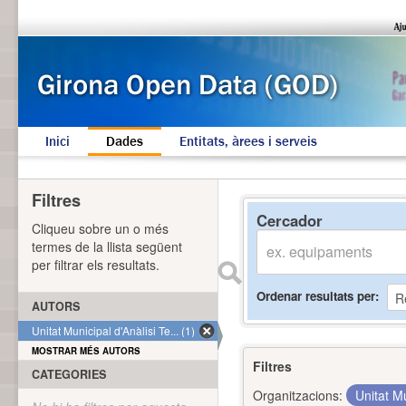
Inici
Dades
Entitats, àrees i serveis
Filtres
Cercador
Cliqueu sobre un o més
termes de la llista següent
per filtrar els resultats.
Ordenar resultats per
AUTORS
Unitat Municipal d'Anàlisi Te... (1)
MOSTRAR MÉS AUTORS
Filtres
CATEGORIES
Organitzacions:
Unitat Mu