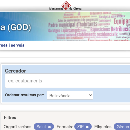
rees i serveis
Cercador
Ordenar resultats per
Filtres
Organitzacions:
Salut
Formats:
ZIP
Etiquetes:
Giron