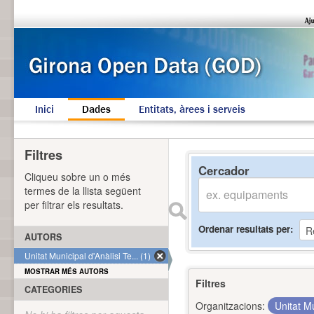
Inici
Dades
Entitats, àrees i serveis
Filtres
Cercador
Cliqueu sobre un o més
termes de la llista següent
per filtrar els resultats.
Ordenar resultats per
AUTORS
Unitat Municipal d'Anàlisi Te... (1)
MOSTRAR MÉS AUTORS
Filtres
CATEGORIES
Organitzacions:
Unitat Mu