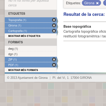
No hi ha filtres per aquesta
Etiquetes:
Girona
cerca
Resultat de la cerca
ETIQUETES
Topografia (1)
Girona (1)
Base topogràfica
Cartografia (1)
Cartografia topogràfica ofic
restitució fotogramètrica i ta
MOSTRAR MÉS ETIQUETES
FORMATS
dwg (1)
dgn (1)
ZIP (1)
PDF (1)
MOSTRAR MÉS FORMATS
© 2013 Ajuntament de Girona
|
Pl. del Vi, 1. 17004 GIRONA