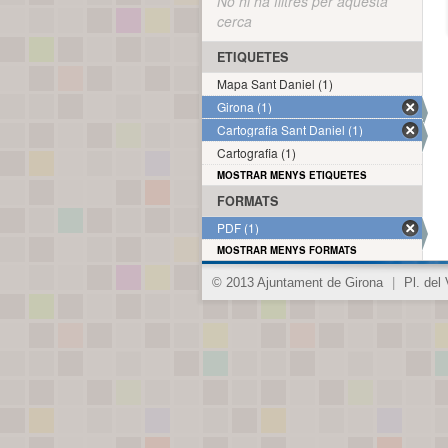
No hi ha filtres per aquesta
cerca
ETIQUETES
Mapa Sant Daniel (1)
Girona (1)
Cartografia Sant Daniel (1)
Cartografia (1)
MOSTRAR MENYS ETIQUETES
FORMATS
PDF (1)
MOSTRAR MENYS FORMATS
© 2013 Ajuntament de Girona
|
Pl. del