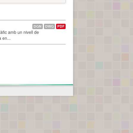
DGN
DWG
PDF
àfic amb un nivell de
a en...