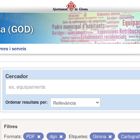
rees i serveis
Cercador
Ordenar resultats per
Filtres
Formats:
PDF
dgn
Etiquetes:
Girona
Cartogra