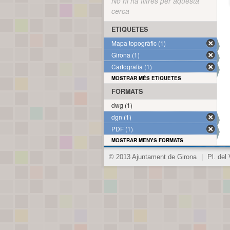
No hi ha filtres per aquesta
cerca
ETIQUETES
Mapa topogràfic (1)
Girona (1)
Cartografia (1)
MOSTRAR MÉS ETIQUETES
FORMATS
dwg (1)
dgn (1)
PDF (1)
MOSTRAR MENYS FORMATS
© 2013 Ajuntament de Girona
|
Pl. del