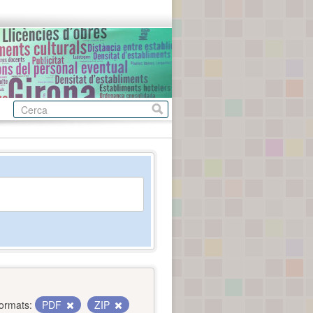
ormats:
PDF
ZIP