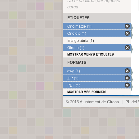
No hi ha filtres per aquesta
cerca
ETIQUETES
Ortoimatge (1)
Ortofoto (1)
Imatge aèria (1)
Girona (1)
MOSTRAR MENYS ETIQUETES
FORMATS
dwg (1)
ZIP (1)
PDF (1)
MOSTRAR MÉS FORMATS
© 2013 Ajuntament de Girona
|
Pl. del