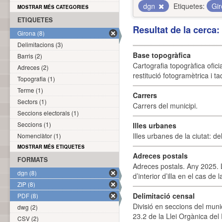
dgn
Etiquetes:
Gi
MOSTRAR MÉS CATEGORIES
ETIQUETES
Resultat de la cerca
Girona (8)
Delimitacions (3)
Base topogràfica
Barris (2)
Cartografia topogràfica ofic
Adreces (2)
restitució fotogramètrica i ta
Topografia (1)
Terme (1)
Carrers
Sectors (1)
Carrers del municipi.
Seccions electorals (1)
Seccions (1)
Illes urbanes
Illes urbanes de la ciutat: de
Nomenclàtor (1)
MOSTRAR MÉS ETIQUETES
Adreces postals
FORMATS
Adreces postals. Any 2025. L
dgn (8)
d’interior d’illa en el cas de
ZIP (8)
Delimitació censal
PDF (8)
Divisió en seccions del muni
dwg (2)
23.2 de la Llei Orgànica del
CSV (2)