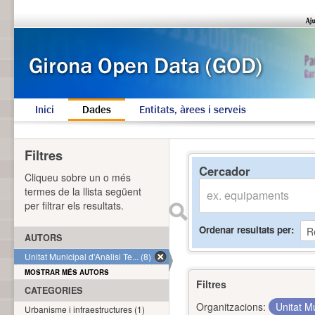
Inici
Dades
Entitats, àrees i serveis
Filtres
Cercador
Cliqueu sobre un o més
termes de la llista següent
per filtrar els resultats.
Ordenar resultats per
AUTORS
Unitat Municipal d'Anàlisi Te... (8)
MOSTRAR MÉS AUTORS
Filtres
CATEGORIES
Organitzacions:
Unitat Mu
Urbanisme i infraestructures (1)