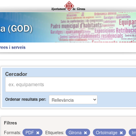
rees i serveis
Cercador
Ordenar resultats per
Filtres
Formats:
PDF
Etiquetes:
Girona
Ortoimatge
Im