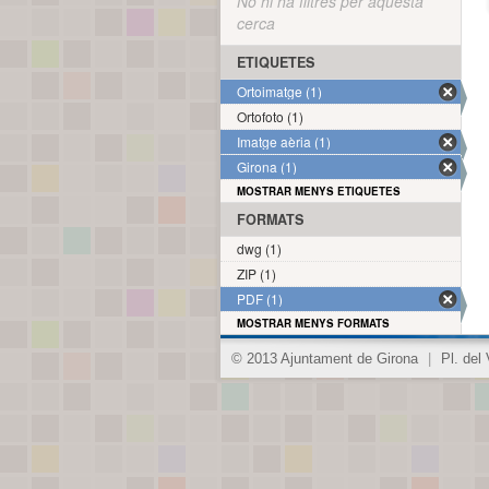
No hi ha filtres per aquesta
cerca
ETIQUETES
Ortoimatge (1)
Ortofoto (1)
Imatge aèria (1)
Girona (1)
MOSTRAR MENYS ETIQUETES
FORMATS
dwg (1)
ZIP (1)
PDF (1)
MOSTRAR MENYS FORMATS
© 2013 Ajuntament de Girona
|
Pl. del