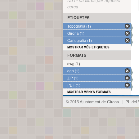
No hi ha filtres per aquesta
cerca
ETIQUETES
Topografia (1)
Girona (1)
Cartografia (1)
MOSTRAR MÉS ETIQUETES
FORMATS
dwg (1)
dgn (1)
ZIP (1)
PDF (1)
MOSTRAR MENYS FORMATS
© 2013 Ajuntament de Girona
|
Pl. del