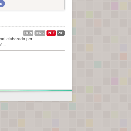
DGN
DWG
PDF
ZIP
onal elaborada per
ó...