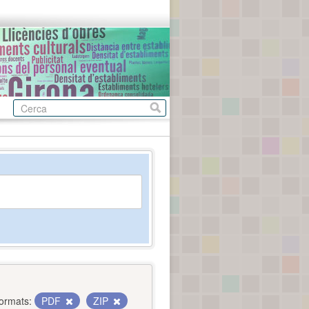
ormats:
PDF
ZIP