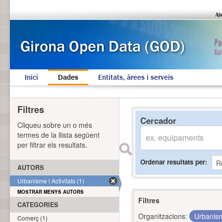
Inici
Dades
Entitats, àrees i serveis
Filtres
Cercador
Cliqueu sobre un o més
termes de la llista següent
per filtrar els resultats.
Ordenar resultats per
AUTORS
Urbanisme i Activitats (1)
MOSTRAR MENYS AUTORS
Filtres
CATEGORIES
Organitzacions:
Urbanism
Comerç (1)