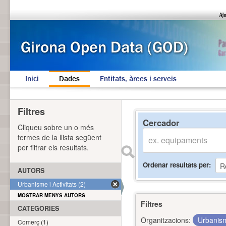
Inici
Dades
Entitats, àrees i serveis
Filtres
Cercador
Cliqueu sobre un o més
termes de la llista següent
per filtrar els resultats.
Ordenar resultats per
AUTORS
Urbanisme i Activitats (2)
MOSTRAR MENYS AUTORS
Filtres
CATEGORIES
Organitzacions:
Urbanism
Comerç (1)