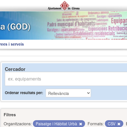
rees i serveis
Cercador
Ordenar resultats per
Filtres
Organitzacions:
Paisatge i Hàbitat Urbà
Formats:
CSV