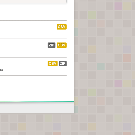
CSV
ZIP
CSV
CSV
ZIP
na