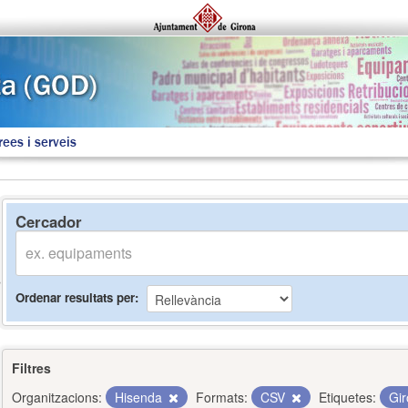
rees i serveis
Cercador
Ordenar resultats per
Filtres
Organitzacions:
Hisenda
Formats:
CSV
Etiquetes:
Gi