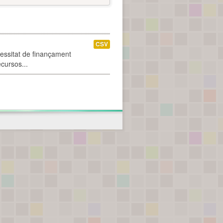
CSV
cessitat de finançament
ecursos...