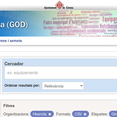
rees i serveis
Cercador
Ordenar resultats per
Filtres
Organitzacions:
Hisenda
Formats:
CSV
Etiquetes:
Gi