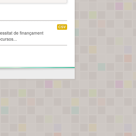
CSV
cessitat de finançament
ecursos...