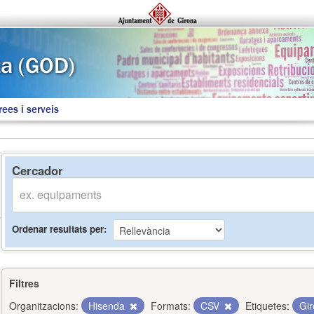
rees i serveis
Cercador
Ordenar resultats per
Filtres
Organitzacions:
Hisenda
Formats:
CSV
Etiquetes:
Gi