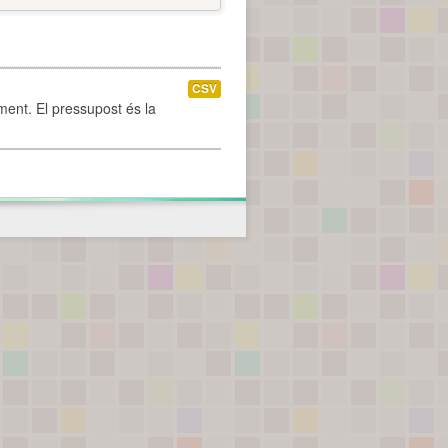
CSV
ament. El pressupost és la