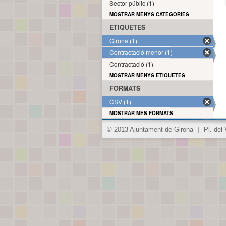
Sector públic (1)
MOSTRAR MENYS CATEGORIES
ETIQUETES
Girona (1)
Contractació menor (1)
Contractació (1)
MOSTRAR MENYS ETIQUETES
FORMATS
CSV (1)
MOSTRAR MÉS FORMATS
© 2013 Ajuntament de Girona
|
Pl. del