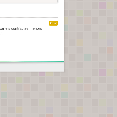
CSV
car els contractes menors
i...