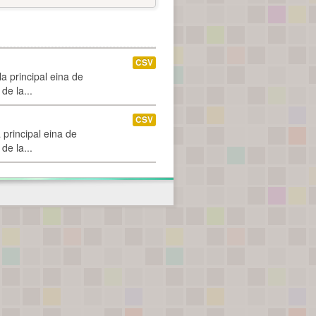
CSV
a principal eina de
de la...
CSV
 principal eina de
de la...