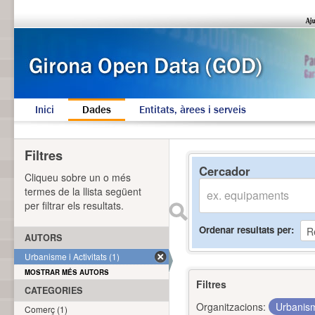
Inici
Dades
Entitats, àrees i serveis
Filtres
Cercador
Cliqueu sobre un o més
termes de la llista següent
per filtrar els resultats.
Ordenar resultats per
AUTORS
Urbanisme i Activitats (1)
MOSTRAR MÉS AUTORS
Filtres
CATEGORIES
Organitzacions:
Urbanism
Comerç (1)