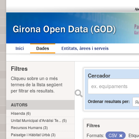
Inici
Dades
Entitats, àrees i serveis
Filtres
Cercador
Cliqueu sobre un o més
termes de la llista següent
per filtrar els resultats.
Ordenar resultats per
AUTORS
Hisenda (6)
Unitat Municipal d'Anàlisi Te... (5)
Filtres
Recursos Humans (3)
Paisatge i Hàbitat Urbà (3)
Formats:
CSV
Etiqu