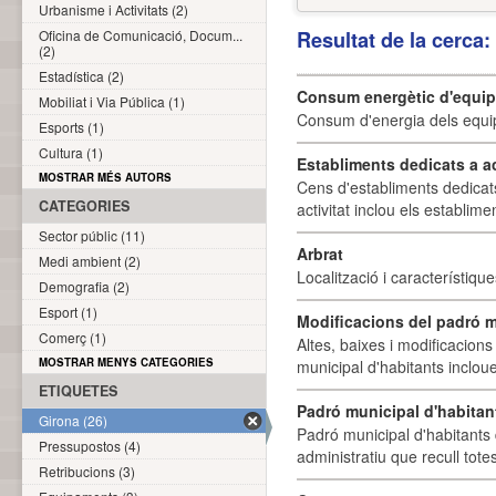
Urbanisme i Activitats (2)
Oficina de Comunicació, Docum...
Resultat de la cerca
(2)
Estadística (2)
Consum energètic d'equi
Mobiliat i Via Pública (1)
Consum d'energia dels equi
Esports (1)
Cultura (1)
Establiments dedicats a a
MOSTRAR MÉS AUTORS
Cens d'establiments dedicat
CATEGORIES
activitat inclou els establime
Sector públic (11)
Arbrat
Medi ambient (2)
Localització i característique
Demografia (2)
Esport (1)
Modificacions del padró m
Comerç (1)
Altes, baixes i modificacion
MOSTRAR MENYS CATEGORIES
municipal d'habitants incloue
ETIQUETES
Padró municipal d'habitan
Girona (26)
Padró municipal d'habitants 
Pressupostos (4)
administratiu que recull tote
Retribucions (3)