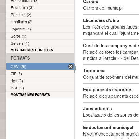
Equipaments (3)
Carrers
Economia (3)
Carrers del municipi.
Població (2)
Llicències d'obra
Habitants (2)
Les llicències urbanístiques 
Topònim (1)
mitjançant el qual l’ajuntame
Soroll (1)
Serveis (1)
Cost de les campanyes de p
MOSTRAR MÉS ETIQUETES
Relació de totes les campany
s'indica a l'article 47 del De
FORMATS
CSV (26)
Toponímia
ZIP (5)
Conjunt de topònims del mun
dgn (2)
PDF (2)
Equipaments esportius
MOSTRAR MÉS FORMATS
Relació d’equipaments esporti
Jocs infantils
Localització de les zones de j
Endeutament municipal
Nivell d'endeutament munici