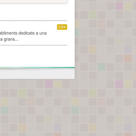
CSV
abliments dedicats a una
 a grans...