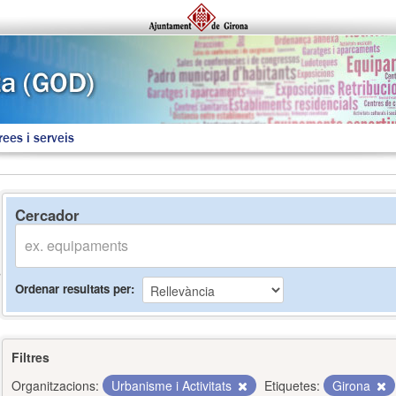
rees i serveis
Cercador
Ordenar resultats per
Filtres
Organitzacions:
Urbanisme i Activitats
Etiquetes:
Girona