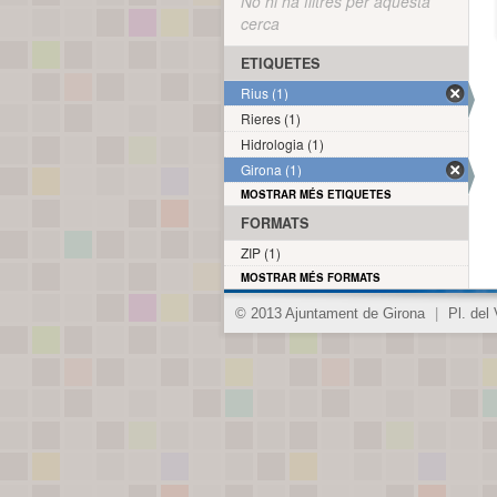
No hi ha filtres per aquesta
cerca
ETIQUETES
Rius (1)
Rieres (1)
Hidrologia (1)
Girona (1)
MOSTRAR MÉS ETIQUETES
FORMATS
ZIP (1)
MOSTRAR MÉS FORMATS
© 2013 Ajuntament de Girona
|
Pl. del