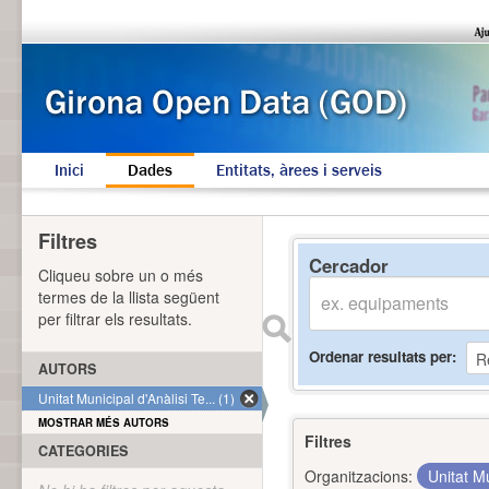
Inici
Dades
Entitats, àrees i serveis
Filtres
Cercador
Cliqueu sobre un o més
termes de la llista següent
per filtrar els resultats.
Ordenar resultats per
AUTORS
Unitat Municipal d'Anàlisi Te... (1)
MOSTRAR MÉS AUTORS
Filtres
CATEGORIES
Organitzacions:
Unitat Mu