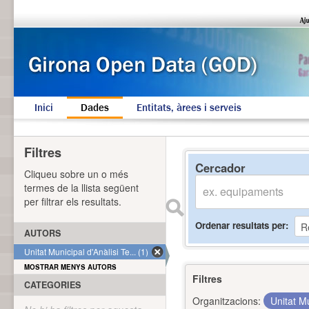
Inici
Dades
Entitats, àrees i serveis
Filtres
Cercador
Cliqueu sobre un o més
termes de la llista següent
per filtrar els resultats.
Ordenar resultats per
AUTORS
Unitat Municipal d'Anàlisi Te... (1)
MOSTRAR MENYS AUTORS
Filtres
CATEGORIES
Organitzacions:
Unitat Mu