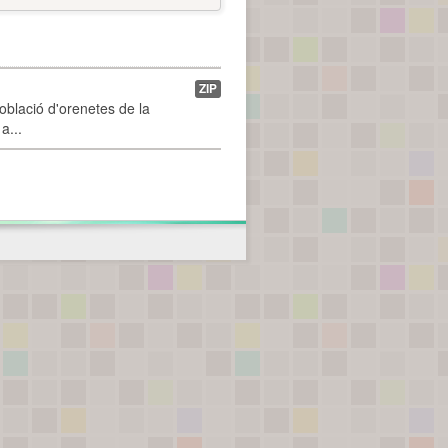
ZIP
població d'orenetes de la
a...