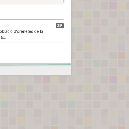
ZIP
població d'orenetes de la
a...