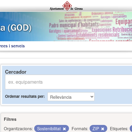
rees i serveis
Cercador
Ordenar resultats per
Filtres
Organitzacions:
Sostenibilitat
Formats:
ZIP
Etiquetes: