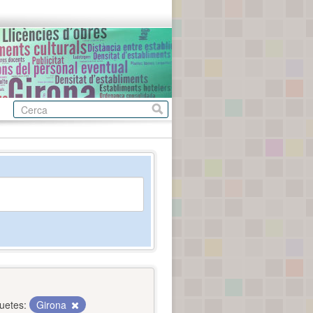
quetes:
Girona