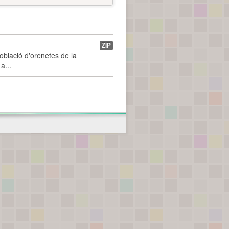
ZIP
població d'orenetes de la
a...