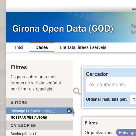
Inici
Dades
Entitats, àrees i serveis
Filtres
Cercador
Cliqueu sobre un o més
termes de la llista següent
per filtrar els resultats.
Ordenar resultats per
AUTORS
Paisatge i Hàbitat Urbà (1)
MOSTRAR MÉS AUTORS
Filtres
CATEGORIES
Organitzacions:
Paisatge
Sector públic (1)