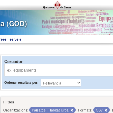
rees i serveis
Cercador
Ordenar resultats per
Filtres
Organitzacions:
Paisatge i Hàbitat Urbà
Formats:
CSV