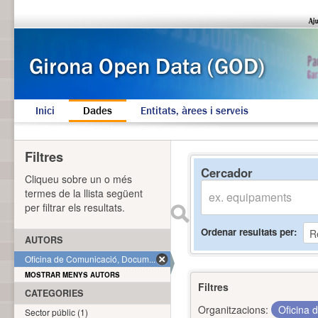
Inici
Dades
Entitats, àrees i serveis
Filtres
Cercador
Cliqueu sobre un o més
termes de la llista següent
per filtrar els resultats.
Ordenar resultats per
AUTORS
Oficina de Comunicació, Docum... (2)
MOSTRAR MENYS AUTORS
Filtres
CATEGORIES
Organitzacions:
Oficina 
Sector públic (1)