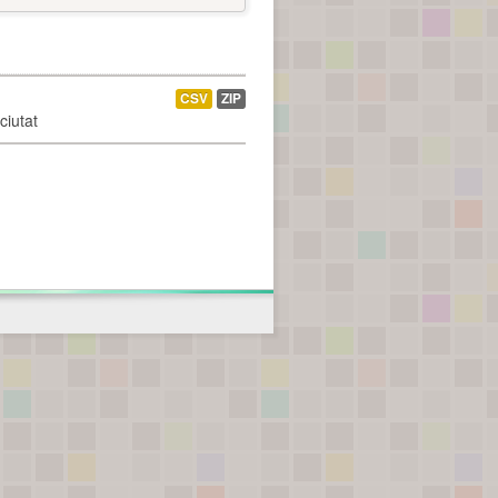
CSV
ZIP
ciutat