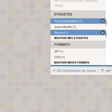
No hi ha filtres per aquesta
cerca
ETIQUETES
Parcs saludables (1)
Jocs infantils (1)
Girona (1)
MOSTRAR MÉS ETIQUETES
FORMATS
ZIP (1)
CSV (1)
MOSTRAR MENYS FORMATS
© 2013 Ajuntament de Girona
|
Pl. del