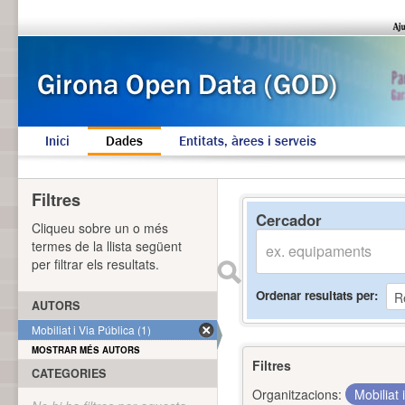
Inici
Dades
Entitats, àrees i serveis
Filtres
Cercador
Cliqueu sobre un o més
termes de la llista següent
per filtrar els resultats.
Ordenar resultats per
AUTORS
Mobiliat i Via Pública (1)
MOSTRAR MÉS AUTORS
Filtres
CATEGORIES
Organitzacions:
Mobiliat 