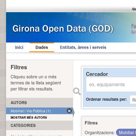
Inici
Dades
Entitats, àrees i serveis
Filtres
Cercador
Cliqueu sobre un o més
termes de la llista següent
per filtrar els resultats.
Ordenar resultats per
AUTORS
Mobiliat i Via Pública (1)
MOSTRAR MÉS AUTORS
Filtres
CATEGORIES
Organitzacions:
Mobiliat 