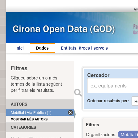
Inici
Dades
Entitats, àrees i serveis
Filtres
Cercador
Cliqueu sobre un o més
termes de la llista següent
per filtrar els resultats.
Ordenar resultats per
AUTORS
Mobiliat i Via Pública (1)
MOSTRAR MÉS AUTORS
Filtres
CATEGORIES
Organitzacions:
Mobiliat 