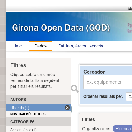
Inici
Dades
Entitats, àrees i serveis
Filtres
Cercador
Cliqueu sobre un o més
termes de la llista següent
per filtrar els resultats.
Ordenar resultats per
AUTORS
Hisenda (1)
MOSTRAR MÉS AUTORS
Filtres
CATEGORIES
Organitzacions:
Hisenda
Sector públic (1)