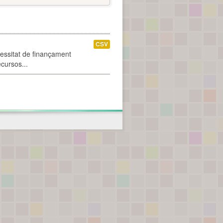
CSV
cessitat de finançament
ecursos...