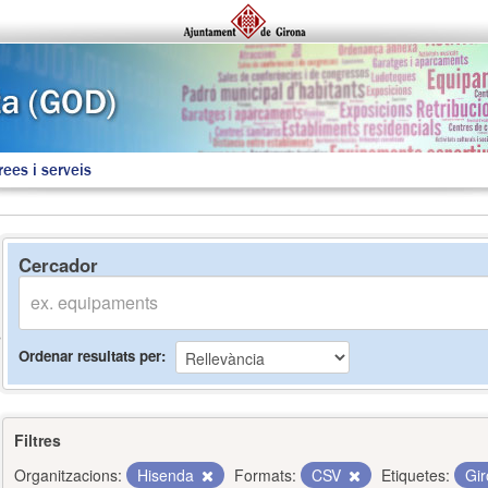
rees i serveis
Cercador
Ordenar resultats per
Filtres
Organitzacions:
Hisenda
Formats:
CSV
Etiquetes:
Gi