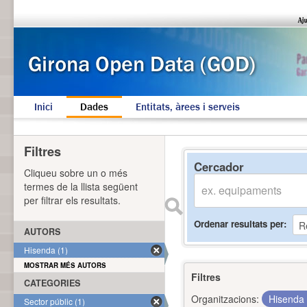
Inici
Dades
Entitats, àrees i serveis
Filtres
Cercador
Cliqueu sobre un o més
termes de la llista següent
per filtrar els resultats.
Ordenar resultats per
AUTORS
Hisenda (1)
MOSTRAR MÉS AUTORS
Filtres
CATEGORIES
Organitzacions:
Hisenda
Sector públic (1)