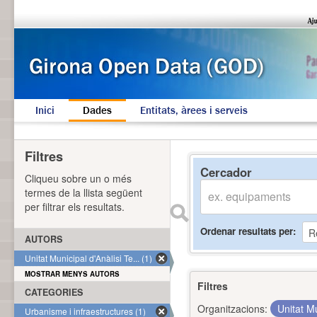
Inici
Dades
Entitats, àrees i serveis
Filtres
Cercador
Cliqueu sobre un o més
termes de la llista següent
per filtrar els resultats.
Ordenar resultats per
AUTORS
Unitat Municipal d'Anàlisi Te... (1)
MOSTRAR MENYS AUTORS
Filtres
CATEGORIES
Organitzacions:
Unitat Mu
Urbanisme i infraestructures (1)